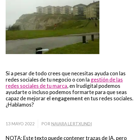
Si a pesar de todo crees que necesitas ayuda con las
redes sociales de tu negocio o con la
gestión de las
redes sociales de tu marca
, en Irudigital podemos
ayudarte o incluso podemos formarte para que seas
capaz de mejorar el
engagement
en tus redes sociales.
¿Hablamos?
/
13 MAYO 2022
POR
NAIARA LERTXUNDI
NOTA: Este texto puede contener trazas de IA, pero