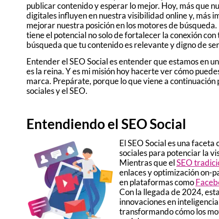
publicar contenido y esperar lo mejor. Hoy, más que n
digitales influyen en nuestra visibilidad online y, m
mejorar nuestra posición en los motores de búsqueda.
tiene el potencial no solo de fortalecer la conexión con
búsqueda que tu contenido es relevante y digno de se
Entender el SEO Social es entender que estamos en una
es la reina. Y es mi misión hoy hacerte ver cómo puedes
marca. Prepárate, porque lo que viene a continuación 
sociales y el SEO.
Entendiendo el SEO Social
El SEO Social es una faceta 
sociales para potenciar la v
Mientras que el
SEO tradici
enlaces y optimización on-pa
en plataformas como
Faceb
Con la llegada de 2024, est
innovaciones en inteligencia
transformando cómo los mot