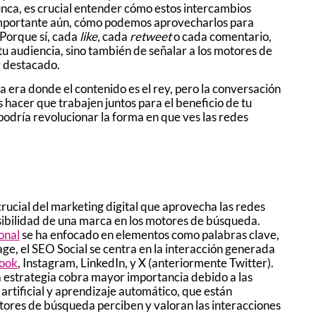
unca, es crucial entender cómo estos intercambios
ás importante aún, cómo podemos aprovecharlos para
 Porque sí, cada
like,
cada
retweet
o cada comentario,
 tu audiencia, sino también de señalar a los motores de
r destacado.
 era donde el contenido es el rey, pero la conversación
 hacer que trabajen juntos para el beneficio de tu
podría revolucionar la forma en que ves las redes
crucial del marketing digital que aprovecha las redes
isibilidad de una marca en los motores de búsqueda.
onal
se ha enfocado en elementos como palabras clave,
ge, el SEO Social se centra en la interacción generada
ook
, Instagram, LinkedIn, y X (anteriormente Twitter).
a estrategia cobra mayor importancia debido a las
 artificial y aprendizaje automático, que están
ores de búsqueda perciben y valoran las interacciones