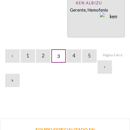
KEN ALBIZU
Gerente, Hemofenix
‹
1
2
4
5
3
Página 3 de 6
›
»
EQUIPO ESPECIALIZADO EN