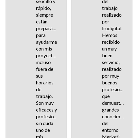
sencillo y
del
rápido,
trabajo
siempre
realizado
están
por
preparados
Irudigital.
para
Hemos
ayudarme
recibido
con mis
un muy
proyectos,
buen
incluso
servicio,
fuera de
realizado
sus
por muy
horarios
buenos
de
profesionales,
trabajo.
que
Son muy
demuestran
eficaces y
grandes
profesionales,
conocimientos
sin duda
del
uno de
entorno
mis
Marketing