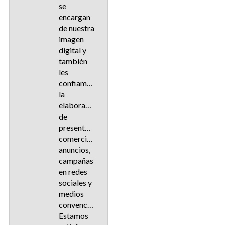
se
encargan
de nuestra
imagen
digital y
también
les
confiamos
la
elaboración
de
presentaciones
comerciales,
anuncios,
campañas
en redes
sociales y
medios
convencionales.
Estamos