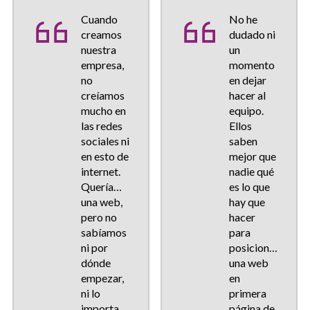
Cuando
No he
creamos
dudado ni
nuestra
un
empresa,
momento
no
en dejar
creíamos
hacer al
mucho en
equipo.
las redes
Ellos
sociales ni
saben
en esto de
mejor que
internet.
nadie qué
Queríamos
es lo que
una web,
hay que
pero no
hacer
sabíamos
para
ni por
posicionar
dónde
una web
empezar,
en
ni lo
primera
importante
página de