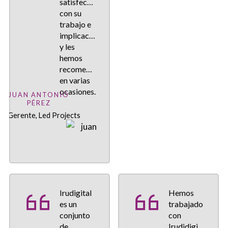
satisfechos
con su
trabajo e
implicación,
y les
hemos
recomendado
en varias
ocasiones.
JUAN ANTONIO
PÉREZ
Gerente, Led Projects
Irudigital
Hemos
es un
trabajado
conjunto
con
de
Irudidigital