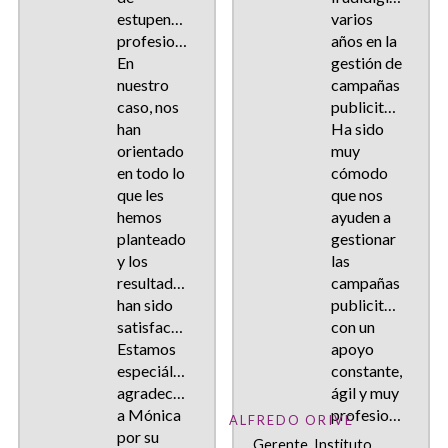
estupendos
varios
profesionales.
años en la
En
gestión de
nuestro
campañas
caso, nos
publicitarias.
han
Ha sido
orientado
muy
en todo lo
cómodo
que les
que nos
hemos
ayuden a
planteado
gestionar
y los
las
resultados
campañas
han sido
publicitarias
satisfactorios.
con un
Estamos
apoyo
especiálmente
constante,
agradecid@s
ágil y muy
a Mónica
profesional.
ALFREDO ORIVE
por su
Gerente, Instituto