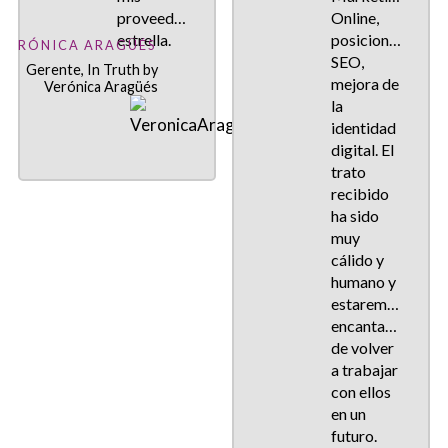
proveedores
Online,
estrella.
posicionamiento
VERÓNICA ARAGÜÉS
SEO,
Gerente, In Truth by
mejora de
Verónica Aragüés
la
identidad
digital. El
trato
recibido
ha sido
muy
cálido y
humano y
estaremos
encantados
de volver
a trabajar
con ellos
en un
futuro.