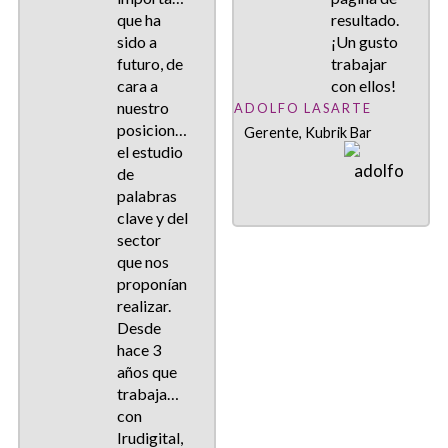
que ha
resultado.
sido a
¡Un gusto
futuro, de
trabajar
cara a
con ellos!
nuestro
ADOLFO LASARTE
posicionamiento,
Gerente, Kubrik Bar
el estudio
de
palabras
clave y del
sector
que nos
proponían
realizar.
Desde
hace 3
años que
trabajamos
con
Irudigital,