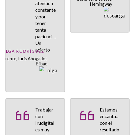
atención
Hemingway
constante
y por
tener
tanta
paciencia...
Un
acierto
OLGA RODRÍGUEZ
Gerente, Iuris Abogados
Bilbao
Trabajar
Estamos
con
encantados
Irudigital
con el
es muy
resultado