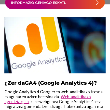
INFORMAZIO GEHIAGO ESKATU
¿Zer daGA4 (Google Analytics 4)?
Google Analytics 4 Googleren web-analitikako tresna
ezagunaren azken bertsioa da.
Web-analitikako
agentzia gisa
, zure webgunea Google Analytics 4-era
migratzea gomendatzen dizugu, hobekuntza ugari eta