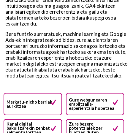
intuitiboagoa eta malguagoa izanik, GA4 ekintzen
analisiari egiten dio erreferentzia eta gailu eta
plataformen arteko bezeroen bidaia ikuspegi osoa
eskaintzen du.
Bere funtzio aurreratuek, machine learning eta Google
Ads-ekin integratzeak adibidez, zure audientziaren
portaerari buruzko informazio sakonagoa lortzeko eta
erabaki informatuagoak hartzeko aukera ematen dute,
erabiltzailearen esperientzia hobetzeko eta zure
marketin digitaleko estrategien eragina maximizatzeko
eta datuetatik abiatuta erabakiak hartzeko, beste
modu batean egitea itsu-itsuan joatea litzatekeelako.
Gure webgunearen
Merkatu-nicho berriak
erabiltzaile-
aurkitzea
esperientzia hobetzea
Kanal digital
Zure bezero
bakoitzarekin zenbat
potentzialek zer
salmenta lortzen
bilatzen duten