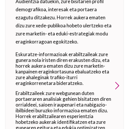
Audientzia datuekin, zure bisitarien profil
demografikoa, interesak eta portaera
ezagutu ditzakezu. Horrek aukera ematen
dizu zure xede-publikoa hobeto ulertzeko eta
zure marketin- eta eduki-estrategiak modu
eraginkorragoan egokitzeko.
Eskuratze-informazioak erabiltzaileak zure
gunera nola iristen diren erakusten dizu, eta
horrek aukera ematen dizu zure marketin-
kanpainen eraginkortasuna ebaluatzeko eta
zure ahaleginak trafiko-iturri
eraginkorrenetara bideratzeko.
Erabiltzaileek zure webgunean duten
portaeraren analisiak gehien bisitatzen diren
orrialdeei, saioen iraupenari eta nabigazio-
ibilbideei buruzko informazioa ematen dizu.
Horrek erabiltzailearen esperientzia
hobetzeko aukerak identifikatzen eta zure
gunearen egitura eta edukia optimizatzen