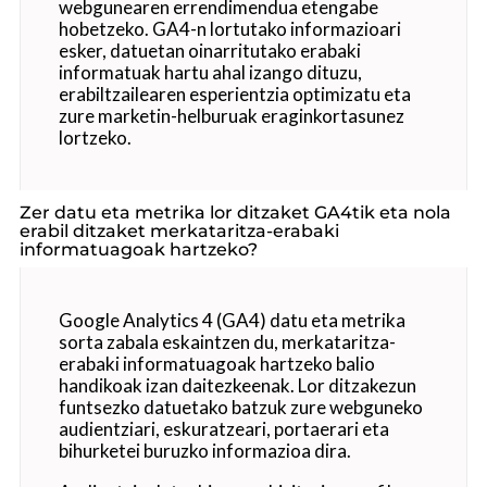
webgunearen errendimendua etengabe
hobetzeko. GA4-n lortutako informazioari
esker, datuetan oinarritutako erabaki
informatuak hartu ahal izango dituzu,
erabiltzailearen esperientzia optimizatu eta
zure marketin-helburuak eraginkortasunez
lortzeko.
Zer datu eta metrika lor ditzaket GA4tik eta nola
erabil ditzaket merkataritza-erabaki
informatuagoak hartzeko?
Google Analytics 4 (GA4) datu eta metrika
sorta zabala eskaintzen du, merkataritza-
erabaki informatuagoak hartzeko balio
handikoak izan daitezkeenak. Lor ditzakezun
funtsezko datuetako batzuk zure webguneko
audientziari, eskuratzeari, portaerari eta
bihurketei buruzko informazioa dira.