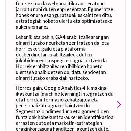
funtsezkoa da web-analitika aurreratuan
jarraitu nahi duten enpresentzat. Eguneratze
honek onura esanguratsuak eskaintzen ditu,
estrategiak hobeto ulertu eta optimizatzeko
aukera emanez.
Lehenik eta behin, GA4 erabiltzailearengan
oinarritutako neurketan zentratzen da, eta
horri esker, gailu eta plataforma
desberdinetan erabiltzaileek duten
jokabidearen ikuspegi osoagoa lortzen da.
Horrek erabiltzailearen ibilbidea hobeto
ulertzea ahalbidetzen du, datu sendoetan
oinarritutako erabakiak hartzeko.
Horrez gain, Google Analytics 4-k makina
ikaskuntza (machine learning) integratzen du,
eta horrek informazio zehatzagoa eta
pertsonalizatuagoa eskaintzen du.
Segmentazio adimenduna eta gomendioen
funtzioak hobekuntza-aukeren identifikazioa
errazten dute eta marketin-estrategien
eraginkortasuna handitzen laguntzen dute.