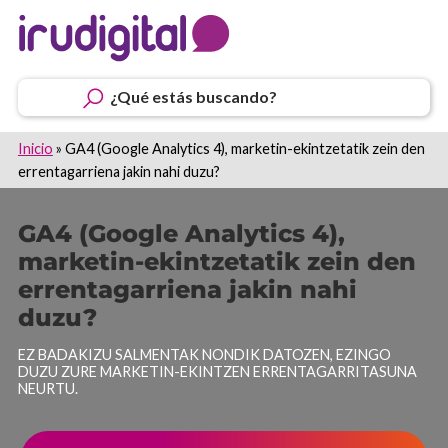
¿Qué estás buscando?
Inicio
»
GA4 (Google Analytics 4), marketin-ekintzetatik zein den
errentagarriena jakin nahi duzu?
GA4 (Google Analytics 4),
marketin-ekintzetatik zein den
errentagarriena jakin nahi
duzu?
EZ BADAKIZU SALMENTAK NONDIK DATOZEN, EZINGO
DUZU ZURE MARKETIN-EKINTZEN ERRENTAGARRITASUNA
NEURTU.