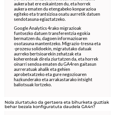
aukera bat ere eskaintzen du, eta horrek
aukera ematen du etengabeko konparazioa
egiteko eta trantsizioa osatu aurretik datuen
sendotasuna egiaztatzeko.
Google Analytics 4rako migrazioak
funtsezko datuen transferentzia egokia
bermatzen du, dagoen informazioaren
osotasuna mantentzeko. Migrazio-tresna eta
-prozesu solidoekin, migratutako datuak
aurreko bertsioarekin zehatzak eta
koherenteak direla ziurtatzen da, eta horrek
oinarri sendoa ematen du GA4ren gaitasun
aurreratuak ahalik eta gehien
aprobetxatzeko eta gure negozioaren
hazkunderako eta arrakastarako intsight
baliotsuak lortzeko.
Nola ziurtatuko da gertaera eta bihurketa guztiak
behar bezala konfiguratuta daudela GA4n?