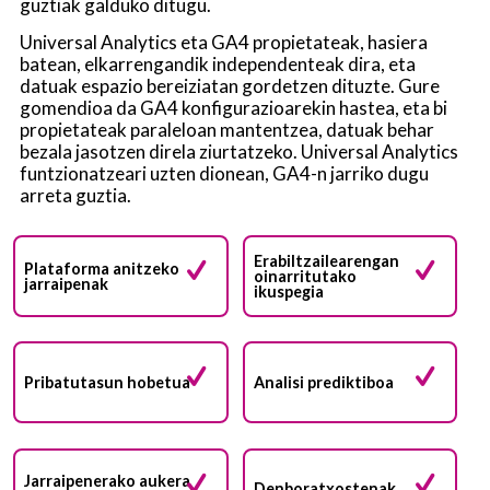
guztiak galduko ditugu.
Universal Analytics eta GA4 propietateak, hasiera
batean, elkarrengandik independenteak dira, eta
datuak espazio bereiziatan gordetzen dituzte. Gure
gomendioa da GA4 konfigurazioarekin hastea, eta bi
propietateak paraleloan mantentzea, datuak behar
bezala jasotzen direla ziurtatzeko. Universal Analytics
funtzionatzeari uzten dionean, GA4-n jarriko dugu
arreta guztia.
Erabiltzailearengan
Plataforma anitzeko
oinarritutako
jarraipenak
ikuspegia
Pribatutasun hobetua
Analisi prediktiboa
Jarraipenerako aukera
Denboratxostenak