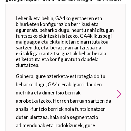
Lehenik eta behin, GA4ko gertaeren eta
bihurketen konfigurazioa berrikusi eta
eguneratu beharko dugu, neurtu nahi ditugun
funtsezko ekintzak islatzeko. GA4k ikuspegi
malguagoa eta ekitaldietan oinarritutakoa
sartzen du, eta, beraz, garrantzitsua da
ekitaldi garrantzitsu guztiak behar bezala
etiketatuta eta konfiguratuta daudela
ziurtatzea.
Gainera, gure azterketa-estrategia doitu
beharko dugu, GA4n erabilgarri dauden
metrika eta dimentsio berriak
aprobetxatzeko. Horren barruan sartzen da
analisi-funtzio berriek nola funtzionatzen
duten ulertzea, hala nola segmentazio
adimendunak eta iradokizunek, gure