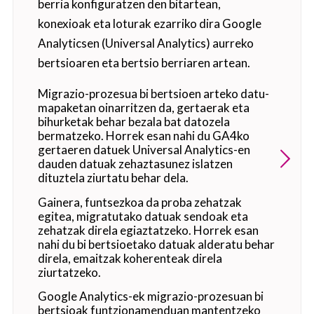
berria konfiguratzen den bitartean,
konexioak eta loturak ezarriko dira Google
Analyticsen (Universal Analytics) aurreko
bertsioaren eta bertsio berriaren artean.
Migrazio-prozesua bi bertsioen arteko datu-
mapaketan oinarritzen da, gertaerak eta
bihurketak behar bezala bat datozela
bermatzeko. Horrek esan nahi du GA4ko
gertaeren datuek Universal Analytics-en
dauden datuak zehaztasunez islatzen
dituztela ziurtatu behar dela.
Gainera, funtsezkoa da proba zehatzak
egitea, migratutako datuak sendoak eta
zehatzak direla egiaztatzeko. Horrek esan
nahi du bi bertsioetako datuak alderatu behar
direla, emaitzak koherenteak direla
ziurtatzeko.
Google Analytics-ek migrazio-prozesuan bi
bertsioak funtzionamenduan mantentzeko