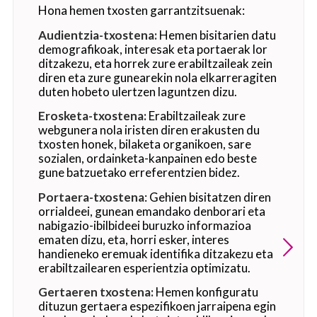
Hona hemen txosten garrantzitsuenak:
Audientzia-txostena:
Hemen bisitarien datu
demografikoak, interesak eta portaerak lor
ditzakezu, eta horrek zure erabiltzaileak zein
diren eta zure gunearekin nola elkarreragiten
duten hobeto ulertzen laguntzen dizu.
Erosketa-txostena:
Erabiltzaileak zure
webgunera nola iristen diren erakusten du
txosten honek, bilaketa organikoen, sare
sozialen, ordainketa-kanpainen edo beste
gune batzuetako erreferentzien bidez.
Portaera-txostena
: Gehien bisitatzen diren
orrialdeei, gunean emandako denborari eta
nabigazio-ibilbideei buruzko informazioa
ematen dizu, eta, horri esker, interes
handieneko eremuak identifika ditzakezu eta
erabiltzailearen esperientzia optimizatu.
Gertaeren txostena:
Hemen konfiguratu
dituzun gertaera espezifikoen jarraipena egin