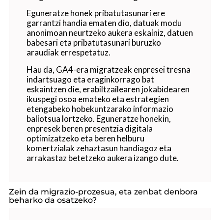
Eguneratze honek pribatutasunari ere
garrantzi handia ematen dio, datuak modu
anonimoan neurtzeko aukera eskainiz, datuen
babesari eta pribatutasunari buruzko
araudiak errespetatuz.
Hau da, GA4-era migratzeak enpresei tresna
indartsuago eta eraginkorrago bat
eskaintzen die, erabiltzailearen jokabidearen
ikuspegi osoa emateko eta estrategien
etengabeko hobekuntzarako informazio
baliotsua lortzeko. Eguneratze honekin,
enpresek beren presentzia digitala
optimizatzeko eta beren helburu
komertzialak zehaztasun handiagoz eta
arrakastaz betetzeko aukera izango dute.
Zein da migrazio-prozesua, eta zenbat denbora
beharko da osatzeko?