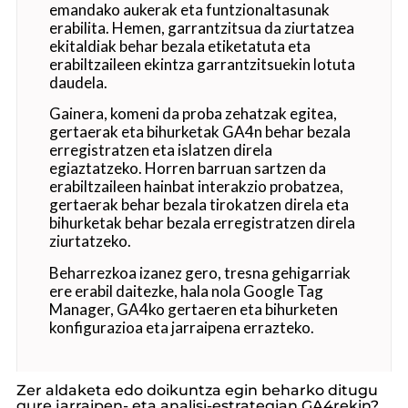
emandako aukerak eta funtzionaltasunak
erabilita. Hemen, garrantzitsua da ziurtatzea
ekitaldiak behar bezala etiketatuta eta
erabiltzaileen ekintza garrantzitsuekin lotuta
daudela.
Gainera, komeni da proba zehatzak egitea,
gertaerak eta bihurketak GA4n behar bezala
erregistratzen eta islatzen direla
egiaztatzeko. Horren barruan sartzen da
erabiltzaileen hainbat interakzio probatzea,
gertaerak behar bezala tirokatzen direla eta
bihurketak behar bezala erregistratzen direla
ziurtatzeko.
Beharrezkoa izanez gero, tresna gehigarriak
ere erabil daitezke, hala nola Google Tag
Manager, GA4ko gertaeren eta bihurketen
konfigurazioa eta jarraipena errazteko.
Zer aldaketa edo doikuntza egin beharko ditugu
gure jarraipen- eta analisi-estrategian GA4rekin?