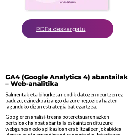
PDFa deskargatu
GA4 (Google Analytics 4) abantailak
– Web-analitika
Salmentak eta bihurketa nondik datozen neurtzen ez
baduzu, ezinezkoa izango da zure negozioa hazten
lagunduko dizun estrategia bat ezartzea.
Googleren analisi-tresna boteretsuaren azken
bertsioak hainbat abantaila eskaintzen ditu zure
webgunean edo aplikazioan erabiltzaileen jokabidea
ulertzeko eta errendimendua neurtzeko. Interfazea