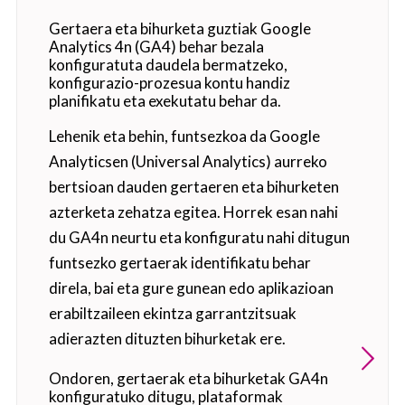
Gertaera eta bihurketa guztiak Google
Analytics 4n (GA4) behar bezala
konfiguratuta daudela bermatzeko,
konfigurazio-prozesua kontu handiz
planifikatu eta exekutatu behar da.
Lehenik eta behin, funtsezkoa da Google
Analyticsen (Universal Analytics) aurreko
bertsioan dauden gertaeren eta bihurketen
azterketa zehatza egitea. Horrek esan nahi
du GA4n neurtu eta konfiguratu nahi ditugun
funtsezko gertaerak identifikatu behar
direla, bai eta gure gunean edo aplikazioan
erabiltzaileen ekintza garrantzitsuak
adierazten dituzten bihurketak ere.
Ondoren, gertaerak eta bihurketak GA4n
konfiguratuko ditugu, plataformak