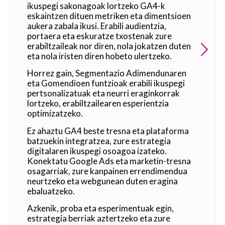
ikuspegi sakonagoak lortzeko GA4-k
eskaintzen dituen metriken eta dimentsioen
aukera zabala ikusi. Erabili audientzia,
portaera eta eskuratze txostenak zure
erabiltzaileak nor diren, nola jokatzen duten
eta nola iristen diren hobeto ulertzeko.
Horrez gain, Segmentazio Adimendunaren
eta Gomendioen funtzioak erabili ikuspegi
pertsonalizatuak eta neurri eraginkorrak
lortzeko, erabiltzailearen esperientzia
optimizatzeko.
Ez ahaztu GA4 beste tresna eta plataforma
batzuekin integratzea, zure estrategia
digitalaren ikuspegi osoagoa izateko.
Konektatu Google Ads eta marketin-tresna
osagarriak, zure kanpainen errendimendua
neurtzeko eta webgunean duten eragina
ebaluatzeko.
Azkenik, proba eta esperimentuak egin,
estrategia berriak aztertzeko eta zure