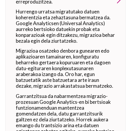
erreproduzitzea.
Hurrengo urratsa migratutako datuen
koherentzia eta zehaztasuna bermatzea da.
Google Analyticsen (Universal Analytics)
aurreko bertsioko datuekin probak eta
konparazioak egin ditzakezu, migrazioa behar
bezala egin dela ziurtatzeko.
Migrazioa osatzeko denbora gunearen edo
aplikazioaren tamainaren, konfiguratu
beharreko gertaera kopuruaren eta dagoen
datu-egituraren konplexutasunaren
araberakoa izango da. Oro har, egun
batzuetatik aste batzuetara arte iraun
dezake, migrazio arrakastatsua bermatzeko.
Garrantzitsua da nabarmentzea migrazio-
prozesuan Google Analytics-en bi bertsioak
funtzionamenduan mantentzea
gomendatzen dela, datu garrantzitsurik
galtzen ez dela ziurtatzeko. Horrek aukera
emango du trantsizio arina eta datuen