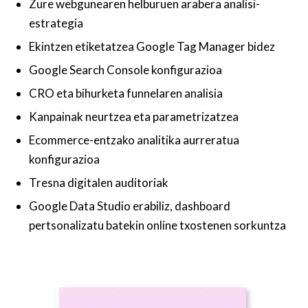
Zure webgunearen helburuen arabera analisi-
estrategia
Ekintzen etiketatzea Google Tag Manager bidez
Google Search Console konfigurazioa
CRO eta bihurketa funnelaren analisia
Kanpainak neurtzea eta parametrizatzea
Ecommerce-entzako analitika aurreratua
konfigurazioa
Tresna digitalen auditoriak
Google Data Studio erabiliz, dashboard
pertsonalizatu batekin online txostenen sorkuntza