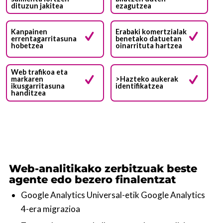
dituzun jakitea
ezagutzea
Kanpainen
Erabaki komertzialak
errentagarritasuna
benetako datuetan
hobetzea
oinarrituta hartzea
Web trafikoa eta
markaren
>Hazteko aukerak
ikusgarritasuna
identifikatzea
handitzea
Web-analitikako zerbitzuak beste
agente edo bezero finalentzat
Google Analytics Universal-etik Google Analytics
4-era migrazioa