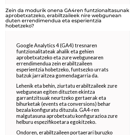
Zein da modurik onena GA4ren funtzionaltasunak
aprobetxatzeko, erabiltzaileek nire webgunean
duten errendimendua eta esperientzia
hobetzeko?
Google Analytics 4 (GA4) tresnaren
funtzionalitateak ahalik eta gehien
aprobetxatzeko eta zure webgunearen
errendimendua zein erabiltzaileen
esperientzia hobetzeko, funtsezko urrats
batzuk jarraitzea gomendagarria da.
Lehenik eta behin, ziurtatu erabiltzaileek zure
webgunean egiten dituzten ekintza
garrantzitsuak neurtzeko gertaerak eta
bihurketak (events eta conversions) behar
bezala konfiguratu dituzula. GA4-ren
malgutasuna aprobetxatu konfigurazioa zure
helburu espezifikoetara egokitzeko.
Ondoren, erabiltzaileen portaerari buruzko