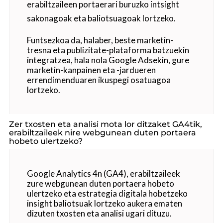
erabiltzaileen portaerari buruzko intsight
sakonagoak eta baliotsuagoak lortzeko.
Funtsezkoa da, halaber, beste marketin-
tresna eta publizitate-plataforma batzuekin
integratzea, hala nola Google Adsekin, gure
marketin-kanpainen eta -jardueren
errendimenduaren ikuspegi osatuagoa
lortzeko.
Zer txosten eta analisi mota lor ditzaket GA4tik,
erabiltzaileek nire webgunean duten portaera
hobeto ulertzeko?
Google Analytics 4n (GA4), erabiltzaileek
zure webgunean duten portaera hobeto
ulertzeko eta estrategia digitala hobetzeko
insight baliotsuak lortzeko aukera ematen
dizuten txosten eta analisi ugari dituzu.