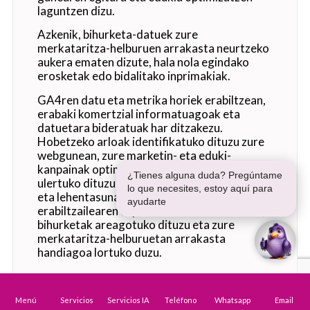
laguntzen dizu.
Azkenik, bihurketa-datuek zure
merkataritza-helburuen arrakasta neurtzeko
aukera ematen dizute, hala nola egindako
erosketak edo bidalitako inprimakiak.
GA4ren datu eta metrika horiek erabiltzean,
erabaki komertzial informatuagoak eta
datuetara bideratuak har ditzakezu.
Hobetzeko arloak identifikatuko dituzu zure
webgunean, zure marketin- eta eduki-
kanpainak optimizatuko dituzu, eta hobeto
ulertuko dituzu zure erabiltzaileen beharrak
eta lehentasunak. Horri esker,
erabiltzailearen esperientzia hobetuko duzu,
bihurketak areagotuko dituzu eta zure
merkataritza-helburuetan arrakasta
handiagoa lortuko duzu.
Menú
Servicios
Servicios IA
Teléfono
Whatsapp
Email