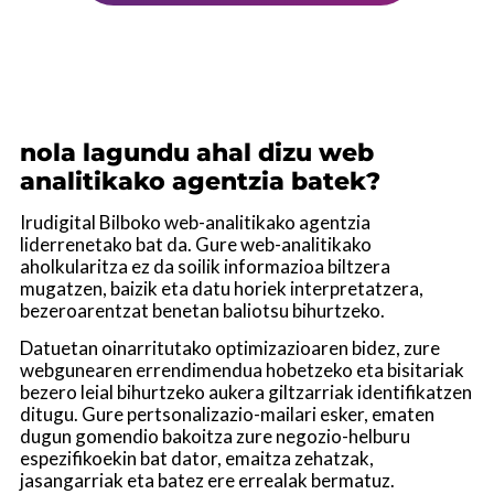
nola lagundu ahal dizu web
analitikako agentzia batek?
Irudigital Bilboko web-analitikako agentzia
liderrenetako bat da. Gure web-analitikako
aholkularitza ez da soilik informazioa biltzera
mugatzen, baizik eta datu horiek interpretatzera,
bezeroarentzat benetan baliotsu bihurtzeko.
Datuetan oinarritutako optimizazioaren bidez, zure
webgunearen errendimendua hobetzeko eta bisitariak
bezero leial bihurtzeko aukera giltzarriak identifikatzen
ditugu. Gure pertsonalizazio-mailari esker, ematen
dugun gomendio bakoitza zure negozio-helburu
espezifikoekin bat dator, emaitza zehatzak,
jasangarriak eta batez ere errealak bermatuz.