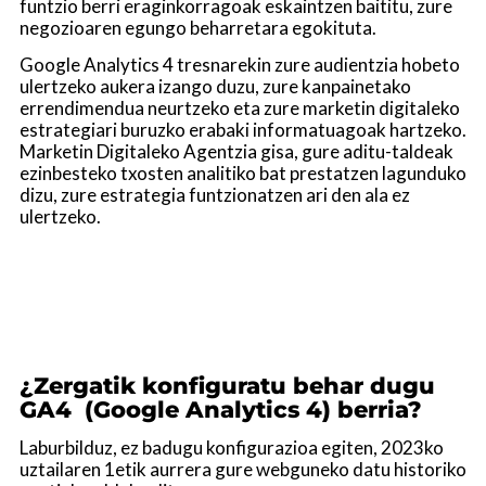
funtzio berri eraginkorragoak eskaintzen baititu, zure
negozioaren egungo beharretara egokituta.
Google Analytics 4 tresnarekin zure audientzia hobeto
ulertzeko aukera izango duzu, zure kanpainetako
errendimendua neurtzeko eta zure marketin digitaleko
estrategiari buruzko erabaki informatuagoak hartzeko.
Marketin Digitaleko Agentzia gisa, gure aditu-taldeak
ezinbesteko txosten analitiko bat prestatzen lagunduko
dizu, zure estrategia funtzionatzen ari den ala ez
ulertzeko.
¿Zergatik konfiguratu behar dugu
GA4 (Google Analytics 4) berria?
Laburbilduz, ez badugu konfigurazioa egiten, 2023ko
uztailaren 1etik aurrera gure webguneko datu historiko