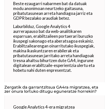
Beste ezaugarri nabarmen bat da datuak
modu anonimoan neurtzeko gaitasuna,
pribatutasunean arreta handiagoa jarriz eta
GDPR bezalako araudiak betez.
Laburbilduz, Google Analytics 4
aurrerapauso bat da web-analitikaren
esparruan, erabiltzaileen portaerari buruzko
ikuspegi sakonago eta aberatsagoa eskainiz.
Erabiltzailearengan oinarritutako ikuspegiak,
makina ikaskuntzaren erabilerak eta
pribatutasunean jarritako arreta handiagoak
tresna ahaltsu bihurtzen dute GA4, ingurune
digitalean erabiltzaile-esperientzia ulertu eta
hobetu nahi duten enpresentzat.
Zergatik da garrantzitsua GA4ra migratzea, eta
zer onura lortuko ditugu eguneratze horrekin?
Google Analytics 4-era migratzea