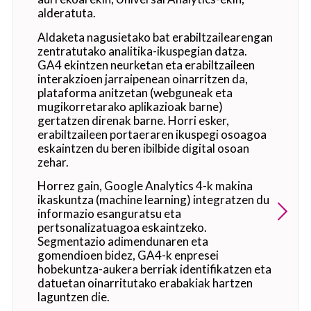
alderatuta.
Aldaketa nagusietako bat erabiltzailearengan
zentratutako analitika-ikuspegian datza.
GA4 ekintzen neurketan eta erabiltzaileen
interakzioen jarraipenean oinarritzen da,
plataforma anitzetan (webguneak eta
mugikorretarako aplikazioak barne)
gertatzen direnak barne. Horri esker,
erabiltzaileen portaeraren ikuspegi osoagoa
eskaintzen du beren ibilbide digital osoan
zehar.
Horrez gain, Google Analytics 4-k makina
ikaskuntza (machine learning) integratzen du
informazio esanguratsu eta
pertsonalizatuagoa eskaintzeko.
Segmentazio adimendunaren eta
gomendioen bidez, GA4-k enpresei
hobekuntza-aukera berriak identifikatzen eta
datuetan oinarritutako erabakiak hartzen
laguntzen die.