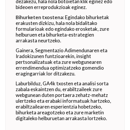
dezakezu, hala nola botoietan klik eginez edo
bideoen erreprodukzioak eginez.
Bihurketen txostena:
Egindako bihurketak
erakusten dizkizu, hala nola bidalitako
formularioak edo egindako erosketak, zure
helburuen eta bihurketa-estrategien
arrakasta neurtzeko.
Gainera, Segmentazio Adimendunaren eta
Iradokizunen funtzioarekin, insight
pertsonalizatuak eta zure webgunearen
errendimendua optimizatzeko gomendio
eragingarriak lor ditzakezu.
Laburbilduz, GA4k txosten eta analisi sorta
zabala eskaintzen du, erabiltzaileek zure
webgunean duten portaera zehatz-mehatz
ulertzeko eta erabaki informatuak hartzeko,
erabiltzailearen esperientzia hobetzeko,
bihurketa areagotzeko eta zure marketin
digitaleko helburuetan arrakasta lortzeko.