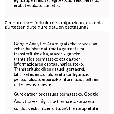
egiaztapen zehatza egiteko, aurreko bertsioa
erabat ezabatu aurretik.
Zer datu transferituko dira migrazioan, eta nola
ziurtatzen dute gure datuen osotasuna?
Google Analytics 4ra migratzeko prozesuan
zehar, hainbat datu mota garrantzitsu
transferituko dira, arazorik gabeko
trantsizioa bermatzeko eta dagoen
informazioaren osotasunari eusteko.
Transferituko diren datuek gertaerei,
bihurketei, entzunaldiei eta konfigurazio
pertsonalizatuei buruzko informazioa biltzen
dute, besteak beste.
Gure datuen osotasuna bermatzeko, Google
Analytics-ek migrazio-tresna eta -prozesu
solidoak eskaintzen ditu. GA4ren propietate