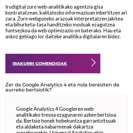
Irudigital zure web-analitikako agentzia gisa
kontratatzean, kalitatezko informazioan inbertitzen ari
zara. Zure webguneko arazoak interpretatzen jakitea
eta bihurketa-tasa handitzeko moduak ezagutzea
funtsezkoa da web optimizazio on baterako. Hau eta
askoz gehiago lor daiteke analitika digitalaren bidez.
IRAKURRI GOMENDIOAK
Zer da Google Analytics 4 eta nola bereizten da
aurreko bertsiotik?
Google Analytics 4 Googleren web-
analitikako tresna ezagunaren azken bertsioa
da. Bertsio honek hobekuntza garrantzitsuak
eta aldaketa nabarmenak dakartza
aurrekoarekin, Universal Analytics-ekin,