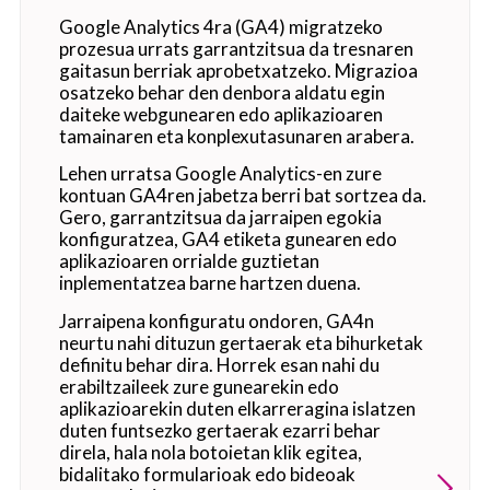
Google Analytics 4ra (GA4) migratzeko
prozesua urrats garrantzitsua da tresnaren
gaitasun berriak aprobetxatzeko. Migrazioa
osatzeko behar den denbora aldatu egin
daiteke webgunearen edo aplikazioaren
tamainaren eta konplexutasunaren arabera.
Lehen urratsa Google Analytics-en zure
kontuan GA4ren jabetza berri bat sortzea da.
Gero, garrantzitsua da jarraipen egokia
konfiguratzea, GA4 etiketa gunearen edo
aplikazioaren orrialde guztietan
inplementatzea barne hartzen duena.
Jarraipena konfiguratu ondoren, GA4n
neurtu nahi dituzun gertaerak eta bihurketak
definitu behar dira. Horrek esan nahi du
erabiltzaileek zure gunearekin edo
aplikazioarekin duten elkarreragina islatzen
duten funtsezko gertaerak ezarri behar
direla, hala nola botoietan klik egitea,
bidalitako formularioak edo bideoak