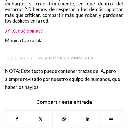
embargo, sí creo firmemente, en que dentro del
entorno 2.0 hemos de respetar a los demás, aportar
más que criticar, compartir más que robar, y perdonar
los deslices en la red.
¿Y tú, qué opinas?
Mónica Carratalá
/
16 JULIO 2013
POR
MÓNICA CARRATALÁ
NOTA: Este texto puede contener trazas de IA, pero
siempre revisado por nuestro equipo de humanos, que
haberlos haylos
Compartir esta entrada