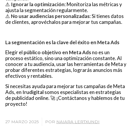
⚠️
Ignorar la optimización
: Monitoriza las métricas y
ajusta la segmentación regularmente.
⚠️
No usar audiencias personalizadas
: Si tienes datos
de clientes, aprovéchalos para mejorar tus campañas.
La segmentación es la clave del éxito en Meta Ads
Elegir el
público objetivo en Meta Ads
no es un
proceso estático, sino una optimización constante. Al
conocer a tu audiencia, usar las herramientas de Meta y
probar diferentes estrategias, lograrás anuncios más
efectivos y rentables.
Si necesitas ayuda para mejorar tus campañas de Meta
Ads, en
Irudigital
somos especialistas en estrategias
de publicidad online. 🚀 ¡Contáctanos y hablemos de tu
proyecto!
/
27 MARZO 2025
POR
NAIARA LERTXUNDI