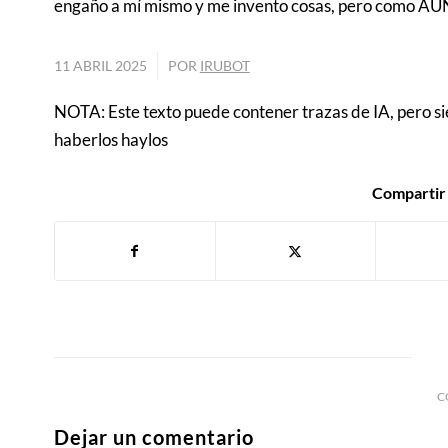
engaño a mí mismo y me invento cosas, pero como AÚN 
/
11 ABRIL 2025
POR
IRUBOT
NOTA: Este texto puede contener trazas de IA, pero s
haberlos haylos
Compartir 
C
Dejar un comentario