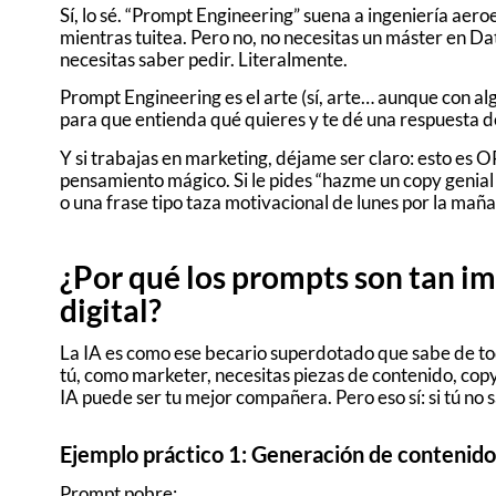
Sí, lo sé. “Prompt Engineering” suena a ingeniería aero
mientras tuitea. Pero no, no necesitas un máster en Da
necesitas saber pedir. Literalmente.
Prompt Engineering es el arte (sí, arte… aunque con alg
para que entienda qué quieres y te dé una respuesta dece
Y si trabajas en marketing, déjame ser claro: esto es OR
pensamiento mágico. Si le pides “hazme un copy genial
o una frase tipo taza motivacional de lunes por la maña
¿Por qué los prompts son tan i
digital?
La IA es como ese becario superdotado que sabe de todo,
tú, como marketer, necesitas piezas de contenido, copy
IA puede ser tu mejor compañera. Pero eso sí: si tú no 
Ejemplo práctico 1: Generación de contenido
Prompt pobre: