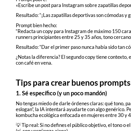
«Escribe un post para Instagram sobre zapatillas depor
Resultado: “¡Las zapatillas deportivas son cómodas y 
Prompt bien hecho:
“Redacta un copy para Instagram de máximo 150 carac
runners principiantes entre 25 y 35 años, tono cercano 
Resultado: “Dar el primer paso nunca había sido tan có
¿Notas la diferencia? El segundo copy tiene contexto, 
con café en vena.
Tips para crear buenos prompts 
1. Sé específico (y un poco mandón)
No tengas miedo de darle órdenes claras: qué tono, par
eslogan”, la IA intentará ayudarte con algo genérico. P
kombucha ecológica enfocada en mujeres entre 30 y 45
💡 Tip real: Si no defines el público objetivo, el tono 
(sí, con vergüenza ajena).