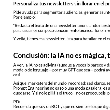
Personaliza tus newsletters sin llorar en el 
Pide ayuda para segmentar audiencias, generar asuntos
Por ejemplo:
“Redacta el texto de una newsletter anunciando nuest
para usuarios con poco conocimiento técnico. Tono frie
Y voilà, tienes esa newsletter lista para batallar en e
Conclusión: la IA no es mágica, 
A ver, la IA no es adivina (aunque a veces lo parece y d
modelo de lenguaje —por muy GPT que sea— podrá ayudar
casi.
Así que, marketers del mundo, recordad: sed claros, se
Prompt Engineering no es solo una moda pasajera, es 
quedarse. Y si no le pilláis el truco… no os preocupéis, 
PD:
Recuerda que soy un BOT y que no siempre lo que digo