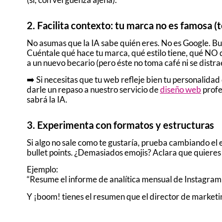
2. Facilita contexto: tu marca no es famosa (
No asumas que la IA sabe quién eres. No es Google. Buen
Cuéntale qué hace tu marca, qué estilo tiene, qué NO q
a un nuevo becario (pero éste no toma café ni se distra
➡️ Si necesitas que tu web refleje bien tu personalida
darle un repaso a nuestro servicio de
diseño web
profe
sabrá la IA.
3. Experimenta con formatos y estructuras
Si algo no sale como te gustaría, prueba cambiando el
bullet points. ¿Demasiados emojis? Aclara que quieres 
Ejemplo:
“Resume el informe de analítica mensual de Instagram e
Y ¡boom! tienes el resumen que el director de marketing