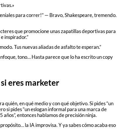
tivas.»
geniales para correr!” — Bravo, Shakespeare, tremendo.
teres que promocione unas zapatillas deportivas para
e inspirador.”
modo. Tus nuevas aliadas de asfalto te esperan.”
enfoque, tono… Hasta parece que lo ha escrito un copy
si eres marketer
a quién, en qué medio y con qué objetivo. Si pides “un
ero si pides “un eslogan informal para una marca de
 años”, entonces hablamos de precisión ninja.
o el propósito… la IA improvisa. Y ya sabes cómo acaba eso