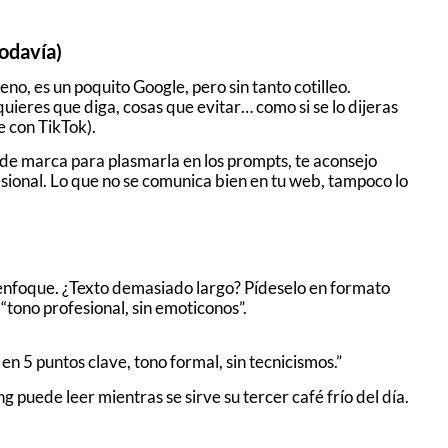
todavía)
o, es un poquito Google, pero sin tanto cotilleo.
uieres que diga, cosas que evitar… como si se lo dijeras
e con TikTok).
d de marca para plasmarla en los prompts, te aconsejo
sional. Lo que no se comunica bien en tu web, tampoco lo
 enfoque. ¿Texto demasiado largo? Pídeselo en formato
“tono profesional, sin emoticonos”.
n 5 puntos clave, tono formal, sin tecnicismos.”
 puede leer mientras se sirve su tercer café frío del día.