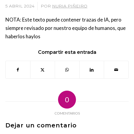
/
5 ABRIL 2024
POR
NURIA PIÑEIRO
NOTA: Este texto puede contener trazas de IA, pero
siempre revisado por nuestro equipo de humanos, que
haberlos haylos
Compartir esta entrada
0
COMENTARIOS
Dejar un comentario