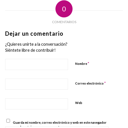
0
COMENTARIOS
Dejar un comentario
¿Quieres unirte a la conversación?
Siéntete libre de contribuir!
*
Nombre
*
Correo electrónico
Web
Guarda mi nombre, correo electrónico y web en este navegador
para la próxima vez que comente.