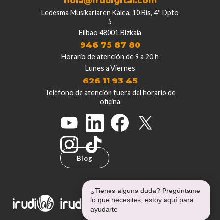
hola@irudigital.com
Ledesma Musikariaren Kalea, 10 Bis, 4º Dpto
5
Bilbao 48001 Bizkaia
946 75 87 80
Horario de atención de 9 a 20 h
Lunes a Viernes
626 11 93 45
Teléfono de atención fuera del horario de
oficina
Blog
¿Tienes alguna duda? Pregúntame
lo que necesites, estoy aquí para
ayudarte