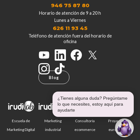
946 75 87 80
Horario de atención de 9 a 20 h
Lunes a Viernes
626 11 93 45
Teléfono de atención fuera del horario de
oficina
Blog
¿Tienes alguna duda? Pregúntame
lo que necesites, estoy aquí para
ayudarte
Escuela de
Marketing
Consultoría
Proyectos
Marketing Digital
industrial
ecommerce
europeos