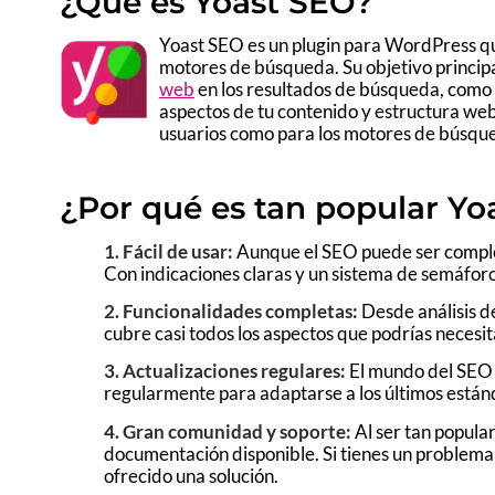
¿Qué es Yoast SEO?
Yoast SEO es un plugin para WordPress q
motores de búsqueda. Su objetivo principa
web
en los resultados de búsqueda, como 
aspectos de tu contenido y estructura web
usuarios como para los motores de búsqu
¿Por qué es tan popular Yo
1. Fácil de usar:
Aunque el SEO puede ser complejo
Con indicaciones claras y un sistema de semáfor
2. Funcionalidades completas:
Desde análisis d
cubre casi todos los aspectos que podrías necesita
3. Actualizaciones regulares:
El mundo del SEO 
regularmente para adaptarse a los últimos están
4. Gran comunidad y soporte:
Al ser tan popula
documentación disponible. Si tienes un problema
ofrecido una solución.