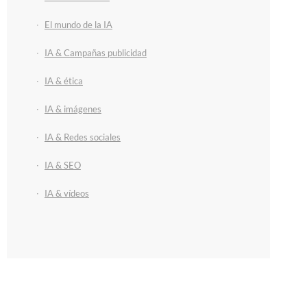
El mundo de la IA
IA & Campañas publicidad
IA & ética
IA & imágenes
IA & Redes sociales
IA & SEO
IA & vídeos