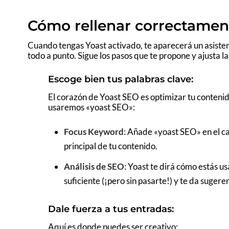
Cómo rellenar correctamen
Cuando tengas Yoast activado, te aparecerá un asiste
todo a punto. Sigue los pasos que te propone y ajusta la
Escoge bien tus palabras clave:
El corazón de Yoast SEO es optimizar tu contenid
usaremos «yoast SEO»:
Focus Keyword
: Añade «yoast SEO» en el cam
principal de tu contenido.
Análisis de SEO
: Yoast te dirá cómo estás us
suficiente (¡pero sin pasarte!) y te da sugere
Dale fuerza a tus entradas:
Aquí es donde puedes ser creativo: