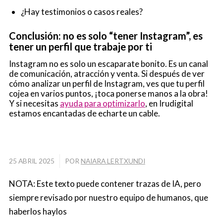
¿Hay testimonios o casos reales?
Conclusión: no es solo “tener Instagram”, es
tener un perfil que trabaje por ti
Instagram no es solo un escaparate bonito. Es un canal
de comunicación, atracción y venta. Si después de ver
cómo analizar un perfil de Instagram, ves que tu perfil
cojea en varios puntos, ¡toca ponerse manos a la obra!
Y si necesitas
ayuda para optimizarlo
, en Irudigital
estamos encantadas de echarte un cable.
/
25 ABRIL 2025
POR
NAIARA LERTXUNDI
NOTA: Este texto puede contener trazas de IA, pero
siempre revisado por nuestro equipo de humanos, que
haberlos haylos