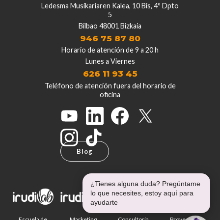
Ledesma Musikariaren Kalea, 10 Bis, 4º Dpto
5
Bilbao 48001 Bizkaia
946 75 87 80
Horario de atención de 9 a 20 h
Lunes a Viernes
626 11 93 45
Teléfono de atención fuera del horario de
oficina
Blog
¿Tienes alguna duda? Pregúntame
lo que necesites, estoy aquí para
ayudarte
Escuela de
Marketing
Consultoría
Proyectos