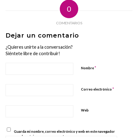
0
COMENTARIOS
Dejar un comentario
¿Quieres unirte a la conversación?
Siéntete libre de contribuir!
*
Nombre
*
Correo electrónico
Web
Guarda mi nombre, correo electrónico y web en este navegador
para la próxima vez que comente.