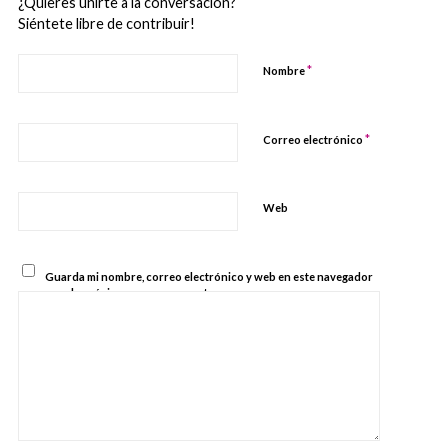
¿Quieres unirte a la conversación?
Siéntete libre de contribuir!
*
Nombre
*
Correo electrónico
Web
Guarda mi nombre, correo electrónico y web en este navegador
para la próxima vez que comente.